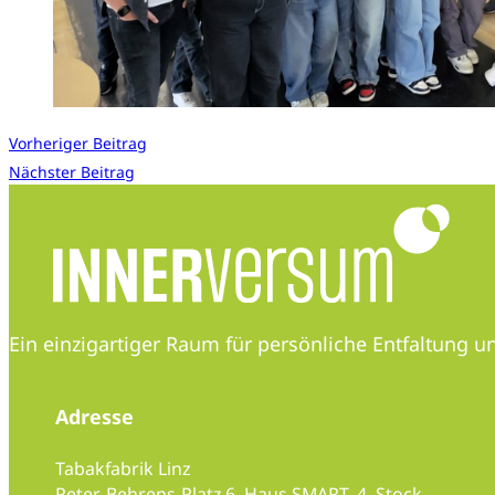
Vorheriger Beitrag
Nächster Beitrag
Ein einzigartiger Raum für persönliche Entfaltung
Adresse
Tabakfabrik Linz
Peter-Behrens-Platz 6, Haus SMART, 4. Stock