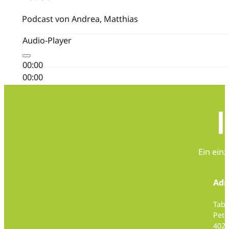
Podcast von Andrea, Matthias
Audio-Player
00:00
00:00
02:50
Ein ein
Adr
Taba
Pete
4020