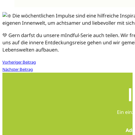
Die wöchentlichen Impulse sind eine hilfreiche Inspira
eigenen Innenwelt, um achtsamer und liebevoller mit sic
💚 Gern darfst du unsere mIndful-Serie auch teilen. Wir fr
uns auf die innere Entdeckungsreise gehen und wir gem
Lebenswelten aufbauen.
Vorheriger Beitrag
Nächster Beitrag
Ein ein
Adr