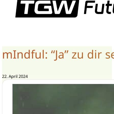
mIndful: “Ja” zu dir s
22. April 2024