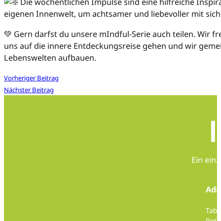
Die wöchentlichen Impulse sind eine hilfreiche Inspira
eigenen Innenwelt, um achtsamer und liebevoller mit sic
💚 Gern darfst du unsere mIndful-Serie auch teilen. Wir fr
uns auf die innere Entdeckungsreise gehen und wir gem
Lebenswelten aufbauen.
Vorheriger Beitrag
Nächster Beitrag
Ein ein
Adr
Taba
Pete