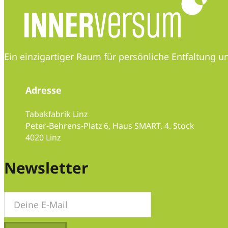
Ein einzigartiger Raum für persönliche Entfaltung
Adresse
Tabakfabrik Linz
Peter-Behrens-Platz 6, Haus SMART, 4. Stock
4020 Linz
Folge uns auf Instagram
Folge uns auf Instagram
Folge uns auf LinkedIn
Newsletter