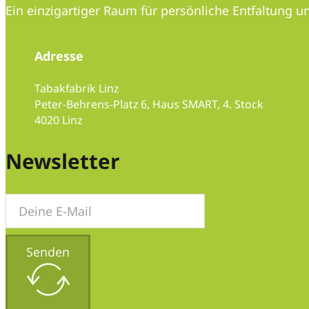
Ein einzigartiger Raum für persönliche Entfaltung
Adresse
Tabakfabrik Linz
Peter-Behrens-Platz 6, Haus SMART, 4. Stock
4020 Linz
Folge uns auf Instagram
Folge uns auf Instagram
Folge uns auf LinkedIn
Newsletter
Senden