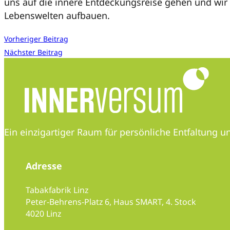
uns auf die innere Entdeckungsreise gehen und w
Lebenswelten aufbauen.
Vorheriger Beitrag
Nächster Beitrag
Ein einzigartiger Raum für persönliche Entfaltung
Adresse
Tabakfabrik Linz
Peter-Behrens-Platz 6, Haus SMART, 4. Stock
4020 Linz
Folge uns auf Instagram
Folge uns auf Instagram
Folge uns auf LinkedIn