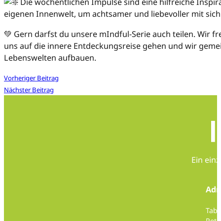
Die wöchentlichen Impulse sind eine hilfreiche Inspira
eigenen Innenwelt, um achtsamer und liebevoller mit sic
💚 Gern darfst du unsere mIndful-Serie auch teilen. Wir fr
uns auf die innere Entdeckungsreise gehen und wir gem
Lebenswelten aufbauen.
Vorheriger Beitrag
Nächster Beitrag
Ein ein
Adr
Taba
Pete