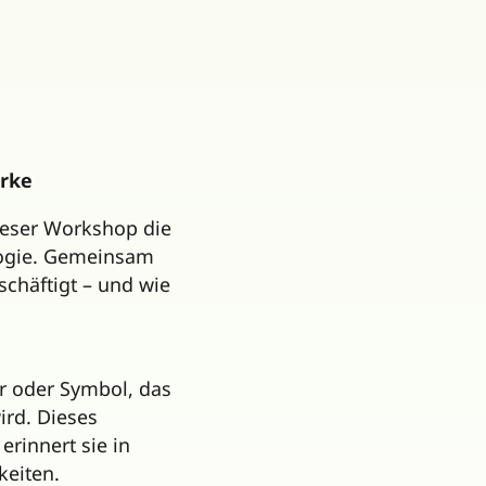
ärke
ieser Workshop die
logie. Gemeinsam
chäftigt – und wie
er oder Symbol, das
ird. Dieses
erinnert sie in
eiten.