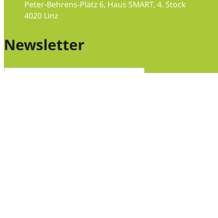
Peter-Behrens-Platz 6, Haus SMART, 4. Stock
4020 Linz
Folge uns auf Instagram
Folge uns auf Instagram
Folge uns auf LinkedIn
Newsletter
Senden
Copyright © • INNERversum