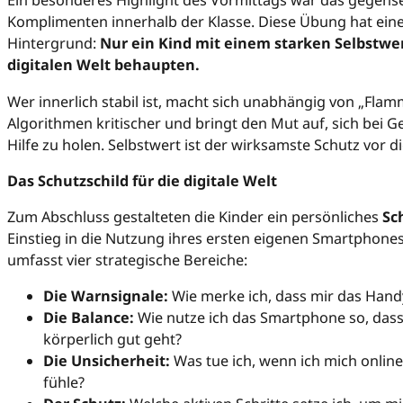
Ein besonderes Highlight des Vormittags war das gegens
Komplimenten innerhalb der Klasse. Diese Übung hat ein
Hintergrund:
Nur ein Kind mit einem starken Selbstwer
digitalen Welt behaupten.
Wer innerlich stabil ist, macht sich unabhängig von „Fla
Algorithmen kritischer und bringt den Mut auf, sich bei G
Hilfe zu holen. Selbstwert ist der wirksamste Schutz vor d
Das Schutzschild für die digitale Welt
Zum Abschluss gestalteten die Kinder ein persönliches
Sc
Einstieg in die Nutzung ihres ersten eigenen Smartphones 
umfasst vier strategische Bereiche:
Die Warnsignale:
Wie merke ich, dass mir das Handy
Die Balance:
Wie nutze ich das Smartphone so, dass
körperlich gut geht?
Die Unsicherheit:
Was tue ich, wenn ich mich onlin
fühle?