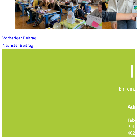
Vorheriger Beitrag
Nächster Beitrag
Ein ein
Adr
Taba
Pete
4020