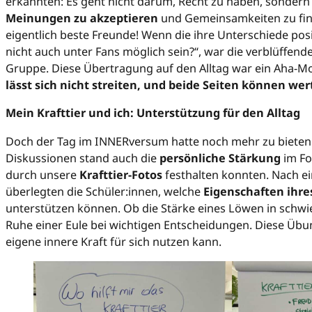
erkannten: Es geht nicht darum, Recht zu haben, sonder
Meinungen zu akzeptieren
und Gemeinsamkeiten zu find
eigentlich beste Freunde! Wenn die ihre Unterschiede posi
nicht auch unter Fans möglich sein?“, war die verblüffend
Gruppe. Diese Übertragung auf den Alltag war ein Aha-
lässt sich nicht streiten, und beide Seiten können wert
Mein Krafttier und ich: Unterstützung für den Alltag
Doch der Tag im INNERversum hatte noch mehr zu bieten
Diskussionen stand auch die
persönliche Stärkung
im Fo
durch unsere
Krafttier-Fotos
festhalten konnten. Nach ei
überlegten die Schüler:innen, welche
Eigenschaften ihres
unterstützen können. Ob die Stärke eines Löwen in schw
Ruhe einer Eule bei wichtigen Entscheidungen. Diese Übun
eigene innere Kraft für sich nutzen kann.