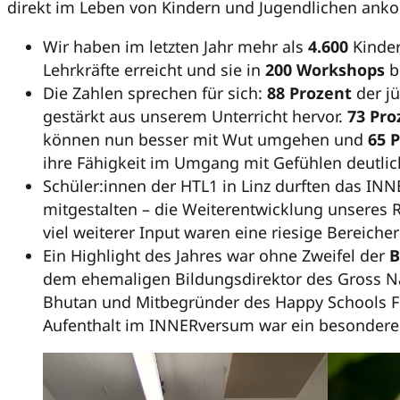
direkt im Leben von Kindern und Jugendlichen ankom
Wir haben im letzten Jahr mehr als
4.600
Kinder
Lehrkräfte erreicht und sie in
200 Workshops
be
Die Zahlen sprechen für sich:
88 Prozent
der j
gestärkt aus unserem Unterricht hervor.
73 Pr
können nun besser mit Wut umgehen und
65 
ihre Fähigkeit im Umgang mit Gefühlen deutlic
Schüler:innen der HTL1 in Linz durften das IN
mitgestalten – die Weiterentwicklung unseres
viel weiterer Input waren eine riesige Bereiche
Ein Highlight des Jahres war ohne Zweifel der
B
dem ehemaligen Bildungsdirektor des Gross Na
Bhutan und Mitbegründer des Happy Schools 
Aufenthalt im INNERversum war ein besonder