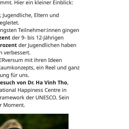
mt. Hier ein kleiner Einblick:
, Jugendliche, Eltern und
gleitet.
üngsten Teilnehmer:innen gingen
ozent
der 9- bis 12-Jährigen
Prozent
der Jugendlichen haben
h verbessert.
NERversum mit ihren Ideen
 Raumkonzepts, ein Reel und ganz
rung für uns.
esuch von Dr. Ha Vinh Tho
,
tional Happiness Centre in
Framework der UNESCO. Sein
er Moment.